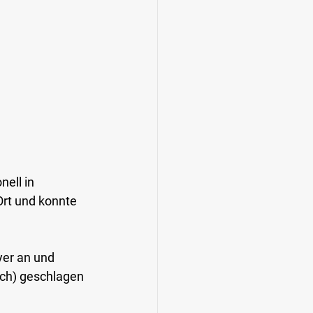
ell in 
rt und konnte 
yer an und 
ach) geschlagen 