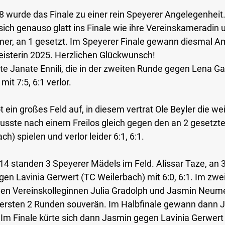
18 wurde das Finale zu einer rein Speyerer Angelegenheit
 sich genauso glatt ins Finale wie ihre Vereinskameradin 
r, an 1 gesetzt. Im Speyerer Finale gewann diesmal Ami
eisterin 2025. Herzlichen Glückwunsch!
lte Janate Ennili, die in der zweiten Runde gegen Lena Ga
it 7:5, 6:1 verlor.
 ein großes Feld auf, in diesem vertrat Ole Beyler die we
 musste nach einem Freilos gleich gegen den an 2 gesetzt
h) spielen und verlor leider 6:1, 6:1.
14 standen 3 Speyerer Mädels im Feld. Alissar Taze, an 3 
gen Lavinia Gerwert (TC Weilerbach) mit 6:0, 6:1. Im zwei
iden Vereinskolleginnen Julia Gradolph und Jasmin Neum
ersten 2 Runden souverän. Im Halbfinale gewann dann 
3. Im Finale kürte sich dann Jasmin gegen Lavinia Gerwert