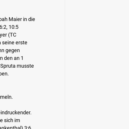
ah Maier in die 
:2, 10:5 
yer (TC 
 seine erste 
ann gegen 
n den an 1 
 Spruta musste 
ben.
mmeln.
eindruckender. 
e sich im 
kenthal) 3:6, 