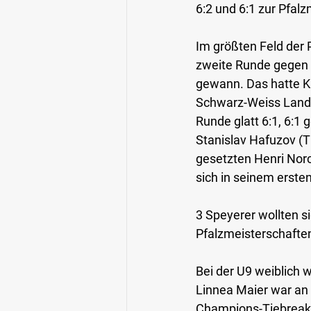
6:2 und 6:1 zur Pfal
Im größten Feld der 
zweite Runde gegen J
gewann. Das hatte Kr
Schwarz-Weiss Landau
Runde glatt 6:1, 6:1
Stanislav Hafuzov (TC
gesetzten Henri Norc
sich in seinem erste
3 Speyerer wollten s
Pfalzmeisterschafte
Bei der U9 weiblich 
Linnea Maier war an 1
Champions-Tiebreak g