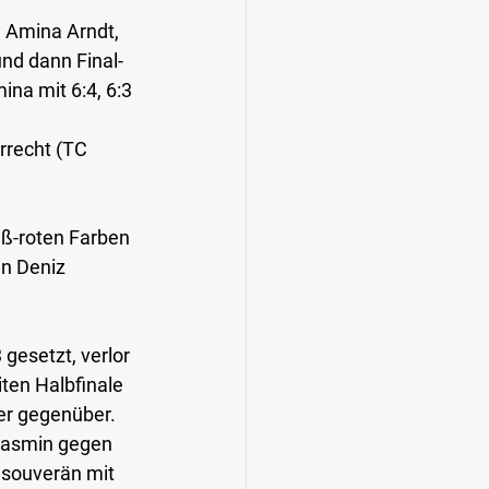
. Amina Arndt, 
und dann Final-
na mit 6:4, 6:3 
rrecht (TC 
iß-roten Farben 
en Deniz 
gesetzt, verlor 
ten Halbfinale 
er gegenüber. 
Jasmin gegen 
 souverän mit 