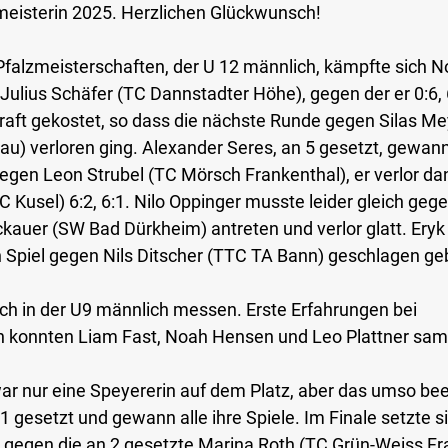
zmeisterin 2025. Herzlichen Glückwunsch!
Pfalzmeisterschaften, der U 12 männlich, kämpfte sich No
ulius Schäfer (TC Dannstadter Höhe), gegen der er 0:6, 6
aft gekostet, so dass die nächste Runde gegen Silas Me
) verloren ging. Alexander Seres, an 5 gesetzt, gewann
 gegen Leon Strubel (TC Mörsch Frankenthal), er verlor d
 Kusel) 6:2, 6:1. Nilo Oppinger musste leider gleich gege
kauer (SW Bad Dürkheim) antreten und verlor glatt. Eryk
n Spiel gegen Nils Ditscher (TTC TA Bann) geschlagen ge
ich in der U9 männlich messen. Erste Erfahrungen bei 
n konnten Liam Fast, Noah Hensen und Leo Plattner sa
war nur eine Speyererin auf dem Platz, aber das umso be
 gesetzt und gewann alle ihre Spiele. Im Finale setzte si
egen die an 2 gesetzte Marina Roth (TC Grün-Weiss Fran