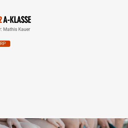
2
A-KLASSE
r:
Mathis Kauer
ORP