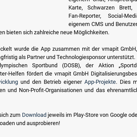
Karte, Schwarzen Brett, 
Fan-Reporter, Social-Media
eigenem CMS und Benutzer
n bieten sich zahlreiche neue Möglichkeiten.
ickelt wurde die App zusammen mit der vmapit GmbH, 
ngfristig als Partner und Technologiesponsor unterstützt
mpischen Sportbund (DOSB), der Aktion „Sportde
ter-Helfen fördert die vmapit GmbH Digitalisierungsbes
icklung
 und den Betrieb eigener
App-Projekte
. Dies m
nen und Non-Profit-Organisationen und das ehrenamtli
sich zum 
Download
jeweils im Play-Store von Google ode
loaden und ausprobieren!