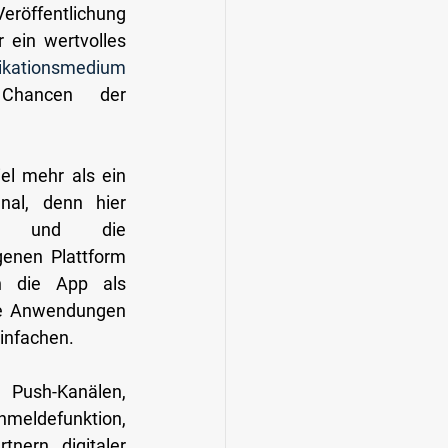
eröffentlichung 
der eigenen App haben wir ein wertvolles 
Service- und Kommunikationsmedium 
Chancen der 
el mehr als ein 
nal, denn hier 
en und die 
enen Plattform 
 die App als 
che Anwendungen 
infachen.
ush-Kanälen, 
ldefunktion, 
nern, digitaler 