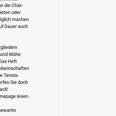
nn die Chat-
ieten oder 
öglich machen. 
uf Dauer auch 
gliedern 
t und Mühe 
Das Heft 
, Mannschaften 
e Tennis-
erfen Sie doch 
back!
omepage lesen.
sewartin 