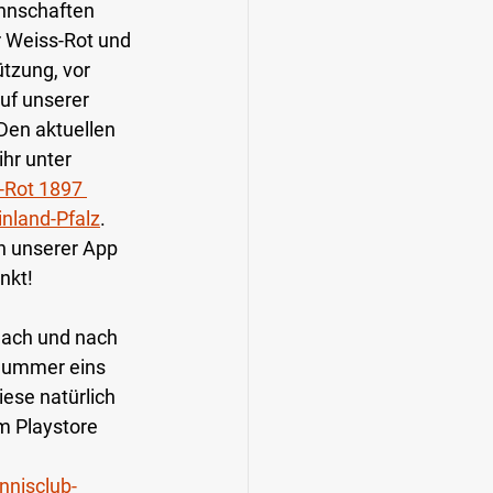
nnschaften 
 Weiss-Rot und 
ützung, vor 
uf unserer 
Den aktuellen 
hr unter 
Rot 1897 
nland-Pfalz
. 
n unserer App 
inkt!
nach und nach 
Nummer eins 
diese natürlich 
 Playstore 
nnisclub-