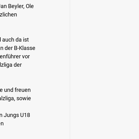
n Beyler, Ole 
zlichen 
 auch da ist 
n der B-Klasse 
enführer vor 
zliga der 
 
 und freuen 
lzliga, sowie 
en Jungs U18 
en 